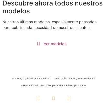
tadalafilo.
Descubre ahora todos nuestros
Utilice
modelos
los
servicios
Nuestros últimos modelos, especialmente pensados
de
para cubrir cada necesidad de nuestros clientes.
nuestra
farmacia
para
Ver modelos
comprar
Cialis
online
de
forma
fácil
Aviso Legal y Política de Privacidad
Política de Calidad y Medioambiente
en
Información adicional sobre protección de datos personales
España.