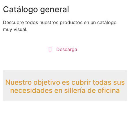
Catálogo general
Descubre todos nuestros productos en un catálogo
muy visual.
Cialis
se
Descarga
presenta
en
comprimidos
de
Nuestro objetivo es cubrir todas sus
5,
necesidades en sillería de oficina
10,
20
y
40
mg
de