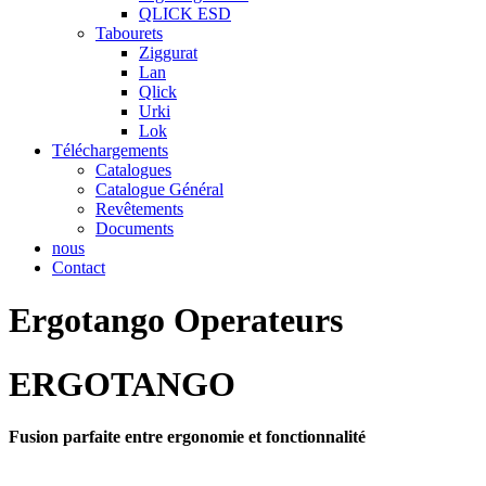
QLICK ESD
Tabourets
Ziggurat
Lan
Qlick
Urki
Lok
Téléchargements
Catalogues
Catalogue Général
Revêtements
Documents
nous
Contact
Ergotango Operateurs
ERGOTANGO
Fusion parfaite entre ergonomie et fonctionnalité