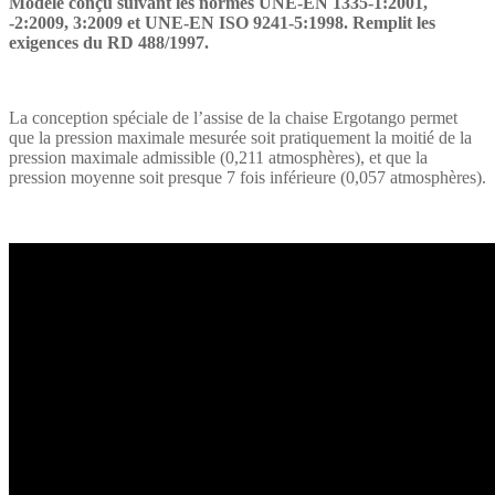
Modèle conçu suivant les normes UNE-EN 1335-1:2001,
-2:2009, 3:2009 et UNE-EN ISO 9241-5:1998. Remplit les
exigences du RD 488/1997.
La conception spéciale de l’assise de la chaise Ergotango permet
que la pression maximale mesurée soit pratiquement la moitié de la
pression maximale admissible (0,211 atmosphères), et que la
pression moyenne soit presque 7 fois inférieure (0,057 atmosphères).