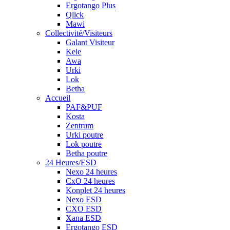
Ergotango Plus
Qlick
Mawi
Collectivité/Visiteurs
Galant Visiteur
Kele
Awa
Urki
Lok
Betha
Accueil
PAF&PUF
Kosta
Zentrum
Urki poutre
Lok poutre
Betha poutre
24 Heures/ESD
Nexo 24 heures
CxO 24 heures
Konplet 24 heures
Nexo ESD
CXO ESD
Xana ESD
Ergotango ESD