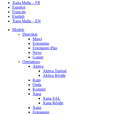
Xana Malla – FR
Español
Français
English
Xana Malla – EN
Models
Direction
Mawi
Ergotango
Ergotango Plus
Nexo
Galant
Operateurs
Aktiva
Aktiva Tapissé
Aktiva Résille
Kuin
Onda
Konplet
Xana
Xana SAL
Xana Résille
Xana
Ergotango