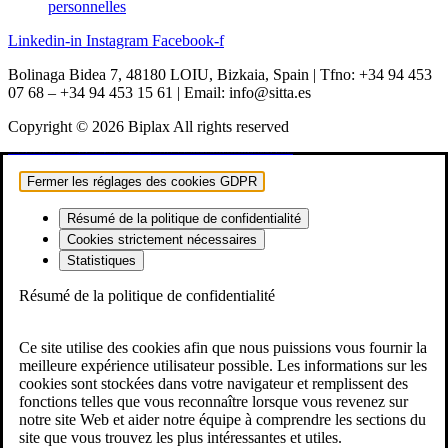
personnelles
Linkedin-in
Instagram
Facebook-f
Bolinaga Bidea 7, 48180 LOIU, Bizkaia, Spain | Tfno: +34 94 453
07 68 – +34 94 453 15 61 | Email: info@sitta.es
Copyright © 2026 Biplax All rights reserved
vulkan vegas
vulkan casino
vulkan vegas casino
vulkan vegas login
vulkan vegas deutschland
vulkan vegas bonus code
vulkan vegas promo code
vulkan vegas österreich
vulkan vegas erfahrung
vulkan vegas bonus code 50 freispiele
1win
1 win
1win az
1win giriş
1win aviator
1 win az
1win azerbaycan
1win yukle
pin up
pinup
pin up casino
pin-up
pinup az
pin-up casino giriş
pin-up casino
pin-up kazino
pin up azerbaycan
pin up az
mostbet
mostbet uz
mostbet skachat
mostbet apk
mostbet uz kirish
mostbet online
mostbet casino
mostbet o'ynash
mostbet uz online
most bet
mostbet
mostbet az
mostbet giriş
mostbet yukle
mostbet indir
mostbet aviator
mostbet casino
mostbet azerbaycan
mostbet yükle
mostbet qeydiyyat
Fermer les réglages des cookies GDPR
Résumé de la politique de confidentialité
Cookies strictement nécessaires
Statistiques
Résumé de la politique de confidentialité
Ce site utilise des cookies afin que nous puissions vous fournir la
meilleure expérience utilisateur possible. Les informations sur les
cookies sont stockées dans votre navigateur et remplissent des
fonctions telles que vous reconnaître lorsque vous revenez sur
notre site Web et aider notre équipe à comprendre les sections du
site que vous trouvez les plus intéressantes et utiles.