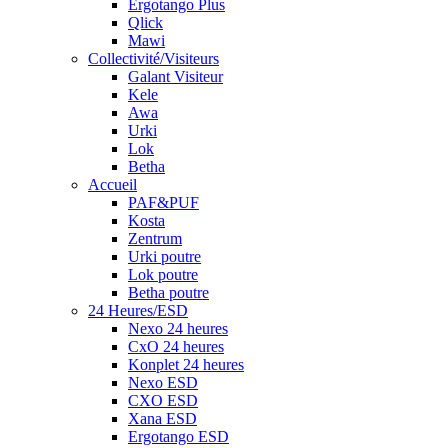
Ergotango Plus
Qlick
Mawi
Collectivité/Visiteurs
Galant Visiteur
Kele
Awa
Urki
Lok
Betha
Accueil
PAF&PUF
Kosta
Zentrum
Urki poutre
Lok poutre
Betha poutre
24 Heures/ESD
Nexo 24 heures
CxO 24 heures
Konplet 24 heures
Nexo ESD
CXO ESD
Xana ESD
Ergotango ESD