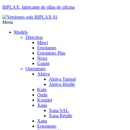
BIPLAX, fabricante de sillas de oficina
Menu
Models
Direction
Mawi
Ergotango
Ergotango Plus
Nexo
Galant
Operateurs
Aktiva
Aktiva Tapissé
Aktiva Résille
Kuin
Onda
Konplet
Xana
Xana SAL
Xana Résille
Xana
Ergotango