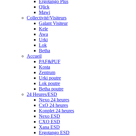
Ergotango Plus
Qlick
Mawi
Collectivité/Visiteurs
Galant Visiteur
Kele
Awa
Urki
Lok
Betha
Accueil
PAF&PUF
Kosta
Zentrum
Urki poutre
Lok poutre
Betha poutre
24 Heures/ESD
Nexo 24 heures
CxO 24 heures
Konplet 24 heures
Nexo ESD
CXO ESD
Xana ESD
Ergotango ESD