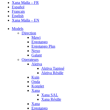
Xana Malla – FR
Español
Français
English
Xana Malla – EN
Models
Direction
Mawi
Ergotango
Ergotango Plus
Nexo
Galant
Operateurs
Aktiva
Aktiva Tapissé
Aktiva Résille
Kuin
Onda
Konplet
Xana
Xana SAL
Xana Résille
Xana
Ergotango