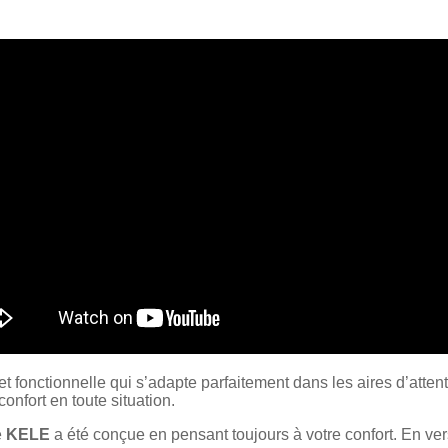
et fonctionnelle qui s’adapte parfaitement dans les aires d’atten
onfort en toute situation.
e
KELE
a été conçue en pensant toujours à votre confort. En ver