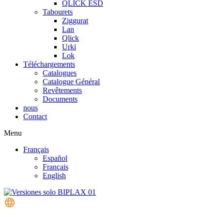
QLICK ESD
Tabourets
Ziggurat
Lan
Qlick
Urki
Lok
Téléchargements
Catalogues
Catalogue Général
Revêtements
Documents
nous
Contact
Menu
Français
Español
Français
English