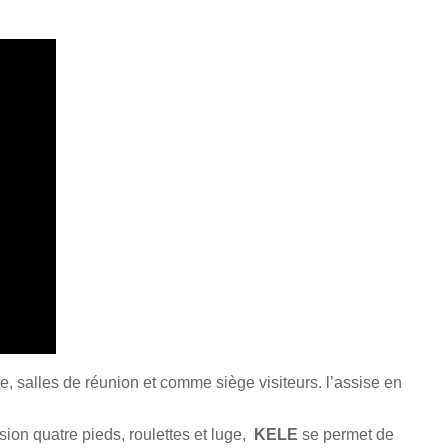
te, salles de réunion et comme siège visiteurs. l’assise en
sion quatre pieds, roulettes et luge,
KELE
se permet de