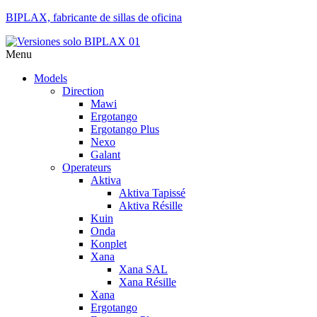
BIPLAX, fabricante de sillas de oficina
Menu
Models
Direction
Mawi
Ergotango
Ergotango Plus
Nexo
Galant
Operateurs
Aktiva
Aktiva Tapissé
Aktiva Résille
Kuin
Onda
Konplet
Xana
Xana SAL
Xana Résille
Xana
Ergotango