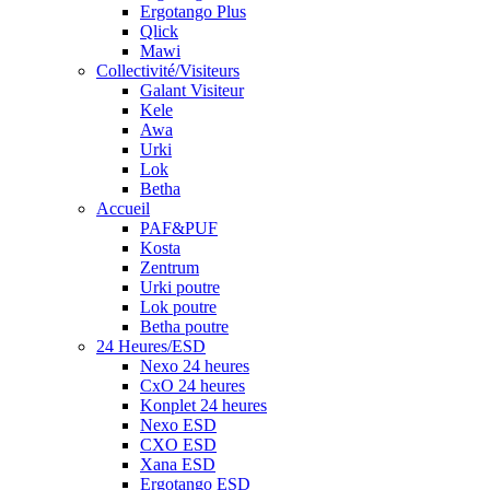
Ergotango Plus
Qlick
Mawi
Collectivité/Visiteurs
Galant Visiteur
Kele
Awa
Urki
Lok
Betha
Accueil
PAF&PUF
Kosta
Zentrum
Urki poutre
Lok poutre
Betha poutre
24 Heures/ESD
Nexo 24 heures
CxO 24 heures
Konplet 24 heures
Nexo ESD
CXO ESD
Xana ESD
Ergotango ESD