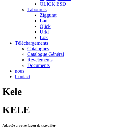
QLICK ESD
Tabourets
Ziggurat
Lan
Qlick
Urki
Lok
Téléchargements
Catalogues
Catalogue Général
Revêtements
Documents
nous
Contact
Kele
KELE
Adaptée a votre façon de travailler