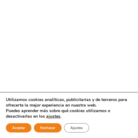
Utilizamos cookies analíticas, publicitarias y de terceros para
ofrecerte la mejor experiencia en nuestra web.
Puedes aprender más sobre qué cookies utilizamos o
desactivarlas en los
ajustes
.
Aceptar
Rechazar
Ajustes