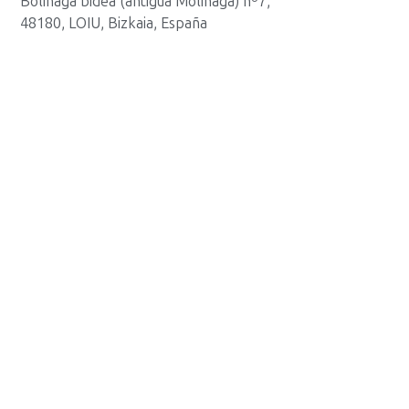
Bolinaga bidea (antigua Molinaga) nº7,
48180, LOIU, Bizkaia, España