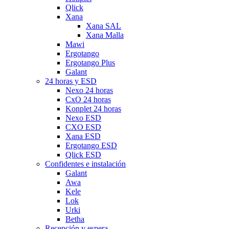
Qlick
Xana
Xana SAL
Xana Malla
Mawi
Ergotango
Ergotango Plus
Galant
24 horas y ESD
Nexo 24 horas
CxO 24 horas
Konplet 24 horas
Nexo ESD
CXO ESD
Xana ESD
Ergotango ESD
Qlick ESD
Confidentes e instalación
Galant
Awa
Kele
Lok
Urki
Betha
Recepción y espera