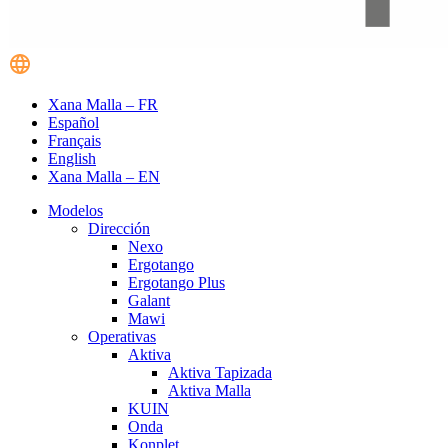
Xana Malla – FR
Español
Français
English
Xana Malla – EN
Modelos
Dirección
Nexo
Ergotango
Ergotango Plus
Galant
Mawi
Operativas
Aktiva
Aktiva Tapizada
Aktiva Malla
KUIN
Onda
Konplet