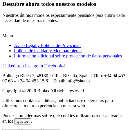
Descubre ahora todos nuestros modelos
Nuestros últimos modelos especialmente pensados para cubrir cada
necesidad de nuestros clientes.
Menú
Aviso Legal y Política de Privacidad
Política de Calidad y Medioambiente
Información adicional sobre protección de datos personales
Linkedin-in
Instagram
Facebook-f
Bolinaga Bidea 7, 48180 LOIU, Bizkaia, Spain | Tfno: +34 94 453
07 68 – +34 94 453 15 61 | Email: info@sitta.es
Copyright © 2026 Biplax All rights reserved
vulkan vegas
Utilizamos cookies analíticas, publicitarias y de terceros para
vulkan casino
vulkan vegas casino
vulkan vegas login
vulkan vegas deutschland
vulkan vegas bonus code
vulkan vegas promo code
vulkan vegas österreich
vulkan vegas erfahrung
vulkan vegas bonus code 50 freispiele
1win
1 win
1win az
1win giriş
1win aviator
1 win az
1win azerbaycan
1win yukle
pin up
pinup
pin up casino
pin-up
pinup az
pin-up casino giriş
pin-up casino
pin-up kazino
pin up azerbaycan
pin up az
mostbet
mostbet uz
mostbet skachat
mostbet apk
mostbet uz kirish
mostbet online
mostbet casino
mostbet o'ynash
mostbet uz online
most bet
mostbet
mostbet az
mostbet giriş
mostbet yukle
mostbet indir
mostbet aviator
mostbet casino
mostbet azerbaycan
mostbet yükle
mostbet qeydiyyat
ofrecerte la mejor experiencia en nuestra web.
Puedes aprender más sobre qué cookies utilizamos o desactivarlas
en los
.
ajustes