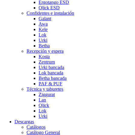
Ergotango ESD
Qlick ESD
Confidentes e instalación
Galant
Awa
Kele
Lok
Urki
Betha
Recepción y espera
Kosta
Zentrum
Urki bancada
Lok bancada
Betha bancada
PAF & PUF
Técnica y taburetes
Ziggurat
Lan
Qlick
Lok
Urki
Descargas
Catálogos
Catálogo General