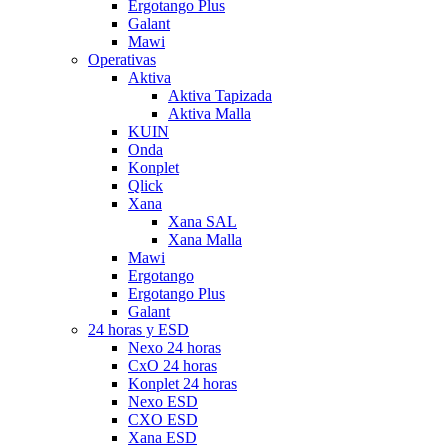
Ergotango Plus
Galant
Mawi
Operativas
Aktiva
Aktiva Tapizada
Aktiva Malla
KUIN
Onda
Konplet
Qlick
Xana
Xana SAL
Xana Malla
Mawi
Ergotango
Ergotango Plus
Galant
24 horas y ESD
Nexo 24 horas
CxO 24 horas
Konplet 24 horas
Nexo ESD
CXO ESD
Xana ESD