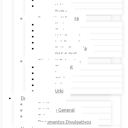
Urki
Betha
Recepción Y Espera
Kosta
Zentrum
Urki Bancada
Lok Bancada
Betha Bancada
PAF & PUF
Técnica Y Taburetes
Ziggurat
Lan
Qlick
Lok
Urki
Descargas
Catálogos
Catálogo General
Telas
Documentos Divulgativos