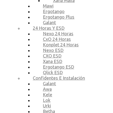
Xana Malla
Mawi
Ergotango
Ergotango Plus
Galant
24 Horas Y ESD
Nexo 24 Horas
CxO 24 Horas
Konplet 24 Horas
Nexo ESD
CXO ESD
Xana ESD
Ergotango ESD
Qlick ESD
Confidentes E Instalación
Galant
Awa
Kele
Lok
Urki
Betha