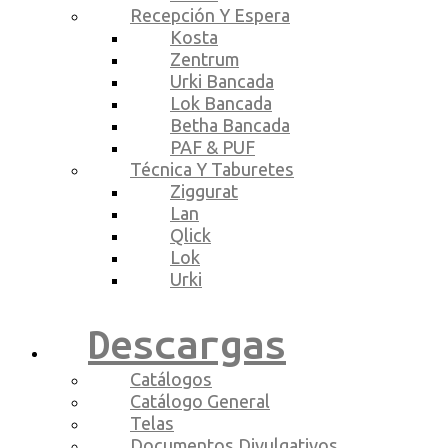
Recepción Y Espera
Kosta
Zentrum
Urki Bancada
Lok Bancada
Betha Bancada
PAF & PUF
Técnica Y Taburetes
Ziggurat
Lan
Qlick
Lok
Urki
Descargas
Catálogos
Catálogo General
Telas
Documentos Divulgativos