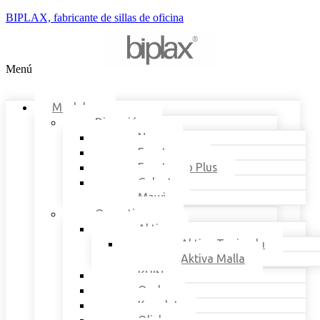
BIPLAX, fabricante de sillas de oficina
Menú
Modelos
Dirección
Nexo
Ergotango
Ergotango Plus
Galant
Mawi
Operativas
Aktiva
Aktiva Tapizada
Aktiva Malla
KUIN
Onda
Konplet