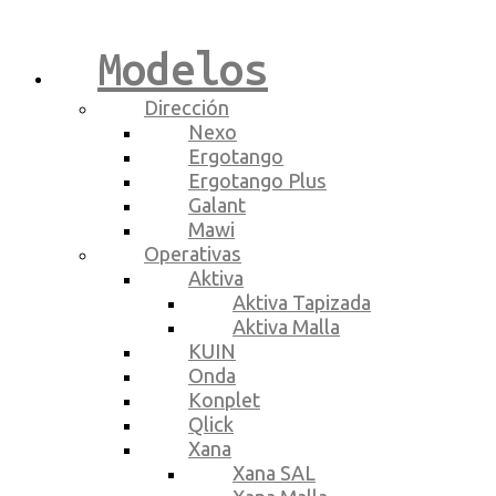
Modelos
Dirección
Nexo
Ergotango
Ergotango Plus
Galant
Mawi
Operativas
Aktiva
Aktiva Tapizada
Aktiva Malla
KUIN
Onda
Konplet
Qlick
Xana
Xana SAL