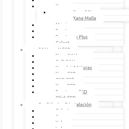
Qlick
Xana
Xana SAL
Xana Malla
Mawi
Ergotango
Ergotango Plus
Galant
24 Horas Y ESD
Nexo 24 Horas
CxO 24 Horas
Konplet 24 Horas
Nexo ESD
CXO ESD
Xana ESD
Ergotango ESD
Qlick ESD
Confidentes E Instalación
Galant
Awa
Kele
Lok