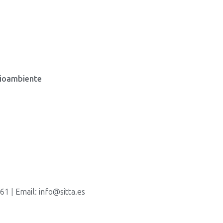
dioambiente
s
1 | Email: info@sitta.es