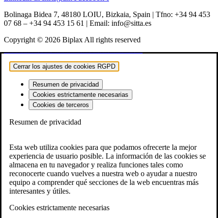
Bolinaga Bidea 7, 48180 LOIU, Bizkaia, Spain | Tfno: +34 94 453
07 68 – +34 94 453 15 61 | Email: info@sitta.es
Copyright © 2026 Biplax All rights reserved
vulkan vegas
vulkan casino
vulkan vegas casino
vulkan vegas login
vulkan vegas deutschland
vulkan vegas bonus code
vulkan vegas promo code
vulkan vegas österreich
vulkan vegas erfahrung
vulkan vegas bonus code 50 freispiele
1win
1 win
1win az
1win giriş
1win aviator
1 win az
1win azerbaycan
1win yukle
pin up
pinup
pin up casino
pin-up
pinup az
pin-up casino giriş
pin-up casino
pin-up kazino
pin up azerbaycan
pin up az
mostbet
mostbet uz
mostbet skachat
mostbet apk
mostbet uz kirish
mostbet online
mostbet casino
mostbet o'ynash
mostbet uz online
most bet
mostbet
mostbet az
mostbet giriş
mostbet yukle
mostbet indir
mostbet aviator
mostbet casino
mostbet azerbaycan
mostbet yükle
mostbet qeydiyyat
Cerrar los ajustes de cookies RGPD
Resumen de privacidad
Cookies estrictamente necesarias
Cookies de terceros
Resumen de privacidad
Esta web utiliza cookies para que podamos ofrecerte la mejor
experiencia de usuario posible. La información de las cookies se
almacena en tu navegador y realiza funciones tales como
reconocerte cuando vuelves a nuestra web o ayudar a nuestro
equipo a comprender qué secciones de la web encuentras más
interesantes y útiles.
Cookies estrictamente necesarias