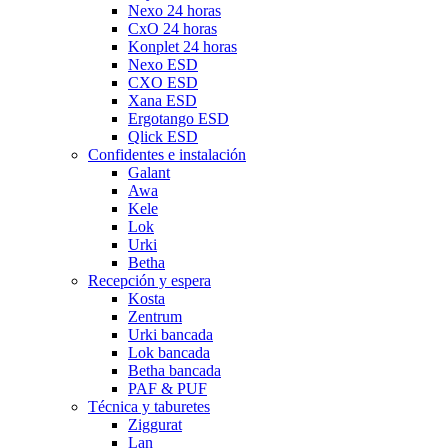
Nexo 24 horas
CxO 24 horas
Konplet 24 horas
Nexo ESD
CXO ESD
Xana ESD
Ergotango ESD
Qlick ESD
Confidentes e instalación
Galant
Awa
Kele
Lok
Urki
Betha
Recepción y espera
Kosta
Zentrum
Urki bancada
Lok bancada
Betha bancada
PAF & PUF
Técnica y taburetes
Ziggurat
Lan