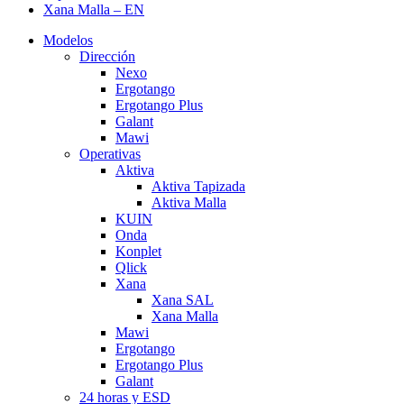
Xana Malla – EN
Modelos
Dirección
Nexo
Ergotango
Ergotango Plus
Galant
Mawi
Operativas
Aktiva
Aktiva Tapizada
Aktiva Malla
KUIN
Onda
Konplet
Qlick
Xana
Xana SAL
Xana Malla
Mawi
Ergotango
Ergotango Plus
Galant
24 horas y ESD