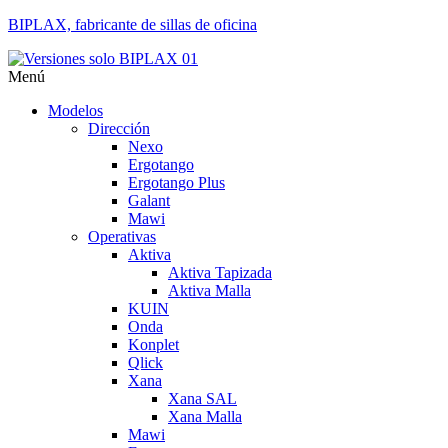
BIPLAX, fabricante de sillas de oficina
Menú
Modelos
Dirección
Nexo
Ergotango
Ergotango Plus
Galant
Mawi
Operativas
Aktiva
Aktiva Tapizada
Aktiva Malla
KUIN
Onda
Konplet
Qlick
Xana
Xana SAL
Xana Malla
Mawi