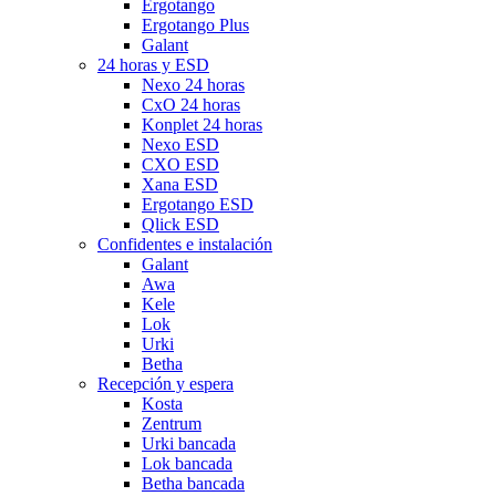
Ergotango
Ergotango Plus
Galant
24 horas y ESD
Nexo 24 horas
CxO 24 horas
Konplet 24 horas
Nexo ESD
CXO ESD
Xana ESD
Ergotango ESD
Qlick ESD
Confidentes e instalación
Galant
Awa
Kele
Lok
Urki
Betha
Recepción y espera
Kosta
Zentrum
Urki bancada
Lok bancada
Betha bancada